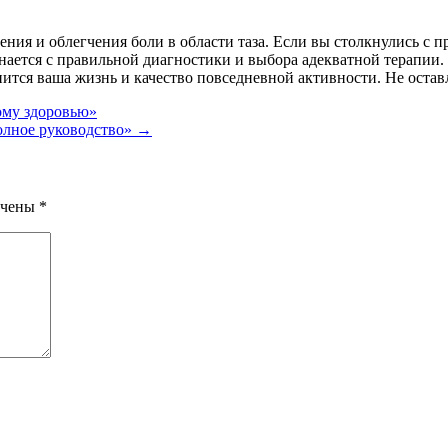
ия и облегчения боли в области таза. Если вы столкнулись с пр
нается с правильной диагностики и выбора адекватной терапии.
нится ваша жизнь и качество повседневной активности. Не оста
ому здоровью»
олное руководство»
→
ечены
*