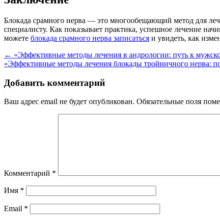
Блокада срамного нерва — это многообещающий метод для лечен
специалисту. Как показывает практика, успешное лечение начи
можете
блокада срамного нерва записаться
и увидеть, как изме
Навигация
←
«Эффективные методы лечения в андрологии: путь к мужск
«Эффективные методы лечения блокады тройничного нерва: п
по
записям
Добавить комментарий
Ваш адрес email не будет опубликован.
Обязательные поля пом
Комментарий
*
Имя
*
Email
*