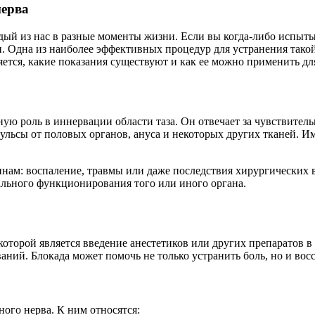
нерва
дый из нас в разные моменты жизни. Если вы когда-либо испытыв
ни. Одна из наиболее эффективных процедур для устранения тако
няется, какие показания существуют и как ее можно применить д
ю роль в иннервации области таза. Он отвечает за чувствитель
пульсы от половых органов, ануса и некоторых других тканей. 
ам: воспаление, травмы или даже последствия хирургических вм
льного функционирования того или иного органа.
торой является введение анестетиков или других препаратов в о
еваний. Блокада может помочь не только устранить боль, но и в
ого нерва. К ним относятся: