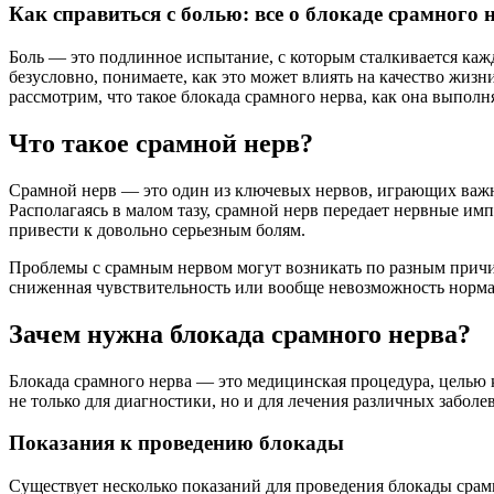
Как справиться с болью: все о блокаде срамного 
Боль — это подлинное испытание, с которым сталкивается каж
безусловно, понимаете, как это может влиять на качество жиз
рассмотрим, что такое блокада срамного нерва, как она выпол
Что такое срамной нерв?
Срамной нерв — это один из ключевых нервов, играющих важну
Располагаясь в малом тазу, срамной нерв передает нервные им
привести к довольно серьезным болям.
Проблемы с срамным нервом могут возникать по разным причин
сниженная чувствительность или вообще невозможность норма
Зачем нужна блокада срамного нерва?
Блокада срамного нерва — это медицинская процедура, целью ко
не только для диагностики, но и для лечения различных забол
Показания к проведению блокады
Существует несколько показаний для проведения блокады срамн