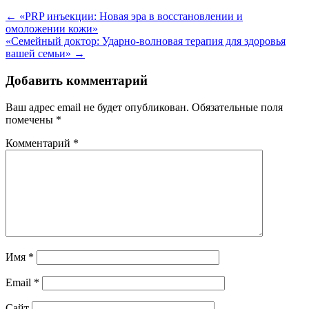
Навигация
←
«PRP инъекции: Новая эра в восстановлении и
омоложении кожи»
по
«Семейный доктор: Ударно-волновая терапия для здоровья
записям
вашей семьи»
→
Добавить комментарий
Ваш адрес email не будет опубликован.
Обязательные поля
помечены
*
Комментарий
*
Имя
*
Email
*
Сайт