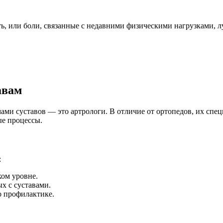
ть, или боли, связанные с недавними физическими нагрузками, 
авам
ми суставов — это артрологи. В отличие от ортопедов, их спец
ые процессы.
:
ком уровне.
ых с суставами.
о профилактике.