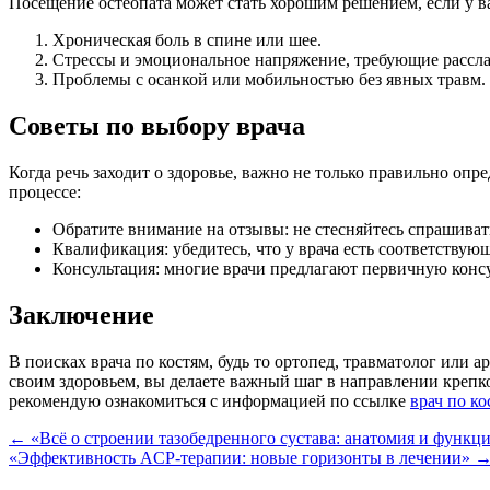
Посещение остеопата может стать хорошим решением, если у в
Хроническая боль в спине или шее.
Стрессы и эмоциональное напряжение, требующие рассла
Проблемы с осанкой или мобильностью без явных травм.
Советы по выбору врача
Когда речь заходит о здоровье, важно не только правильно опр
процессе:
Обратите внимание на отзывы: не стесняйтесь спрашиват
Квалификация: убедитесь, что у врача есть соответствую
Консультация: многие врачи предлагают первичную консу
Заключение
В поисках врача по костям, будь то ортопед, травматолог или 
своим здоровьем, вы делаете важный шаг в направлении крепко
рекомендую ознакомиться с информацией по ссылке
врач по ко
Навигация
←
«Всё о строении тазобедренного сустава: анатомия и функц
«Эффективность ACP-терапии: новые горизонты в лечении»
по
записям