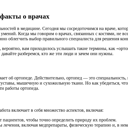
 факты о врачах
льностей в медицине. Сегодня мы сосредоточимся на враче, кото
умений. Когда мы говорим о врачах, связанных с костями, не вс
но облегчить выбор правильного специалиста для решения кон
о, вероятно, вам приходилось услышать такие термины, как «орт
к давайте разберемся, кто же эти люди и зачем они нужны.
мает об ортопеде. Действительно, ортопед — это специальность,
 суставы, мышечную и сухожильную ткани. Но как убедиться, чт
ти работы ортопеда.
абота включает в себя множество аспектов, включая:
т пациентов, чтобы точно определить природу их проблем.
 лечения, включая медпрепараты, физическую терапию и, в неко