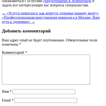
ознакомиться с услугами
гирудотерапии в Зеленограде
и
задать все интересующие вас вопросы специалистам.
Навигация
←
«Услуги невролога: как вернуть здоровье вашему мозгу»
«Профессиональная консультация невролога в Москве: Ваш
по
путь к здоровью»
→
записям
Добавить комментарий
Ваш адрес email не будет опубликован.
Обязательные поля
помечены
*
Комментарий
*
Имя
*
Email
*